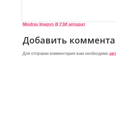
Н
Mindray Imagyn i9 УЗИ аппарат
а
Добавить коммент
в
и
Для отправки комментария вам необходимо
ав
г
а
ц
и
я
п