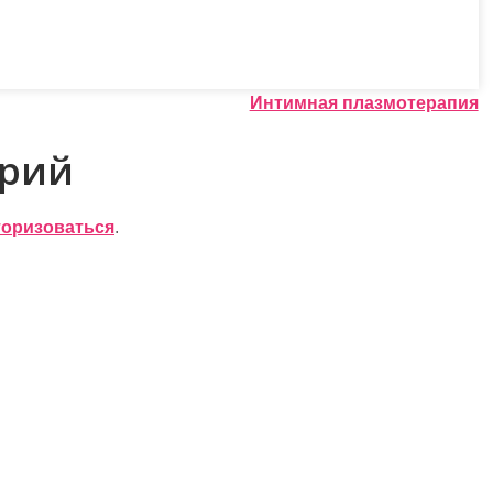
Интимная плазмотерапия
арий
торизоваться
.