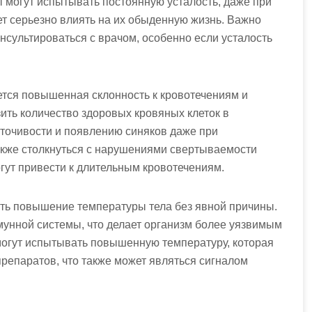
 могут испытывать постоянную усталость, даже при
ет серьезно влиять на их обыденную жизнь. Важно
нсультироваться с врачом, особенно если усталость
тся повышенная склонность к кровотечениям и
ить количество здоровых кровяных клеток в
оточивости и появлению синяков даже при
акже столкнуться с нарушениями свертываемости
огут привести к длительным кровотечениям.
ть повышение температуры тела без явной причины.
мунной системы, что делает организм более уязвимым
огут испытывать повышенную температуру, которая
репаратов, что также может являться сигналом