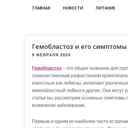
м
ГЛАВНАЯ
НОВОСТИ
ПИТАНИЕ
о
м
у
Гемобластоз и его симптомы
9 ФЕВРАЛЯ 2024
Гемобластоз
– это общее название для гру
злокачественным разрастанием кроветворных
известные как лейкозы, включают различные
миелобластный лейкоз и другие. Они могут ра
статье мы рассмотрим основные симптомы г
возможное заболевание.
Первым и одним из наиболее часто встреча