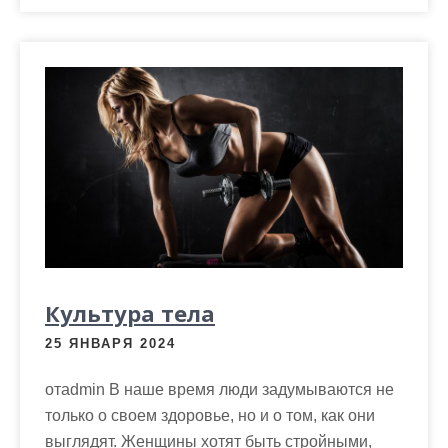
Культура тела
25 ЯНВАРЯ 2024
отadmin В наше время люди задумываются не
только о своем здоровье, но и о том, как они
выглядят. Женщины хотят быть стройными,