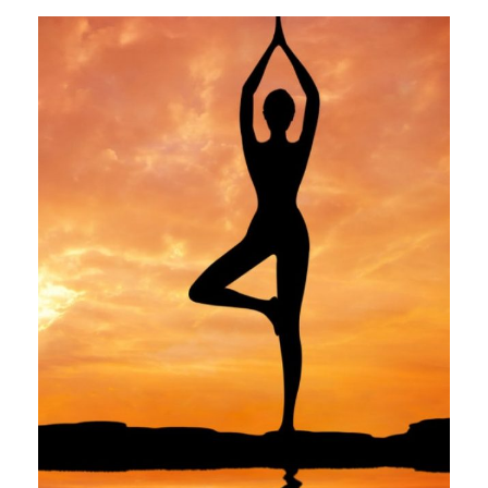
П
р
о
м
о
т
а
т
ь
к
с
о
д
е
р
ж
и