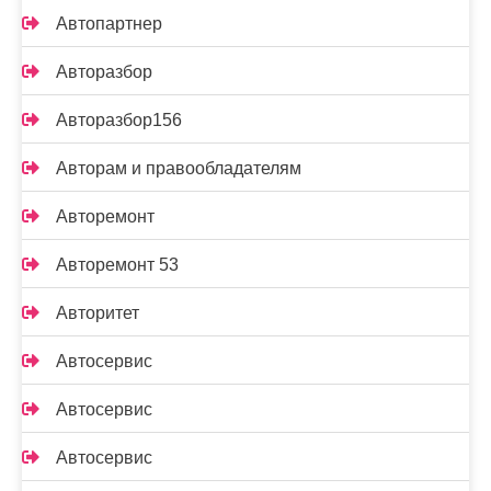
Автопартнер
Авторазбор
Авторазбор156
Авторам и правообладателям
Авторемонт
Авторемонт 53
Авторитет
Автосервис
Автосервис
Автосервис