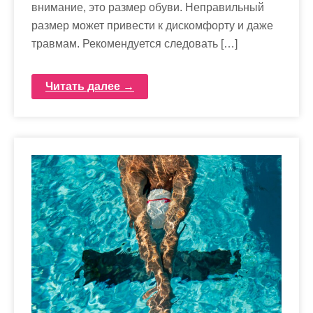
внимание, это размер обуви. Неправильный
размер может привести к дискомфорту и даже
травмам. Рекомендуется следовать […]
Читать далее →