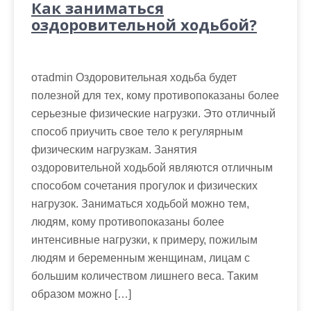
Как заниматься
оздоровительной ходьбой?
отadmin Оздоровительная ходьба будет
полезной для тех, кому противопоказаны более
серьезные физические нагрузки. Это отличный
способ приучить свое тело к регулярным
физическим нагрузкам. Занятия
оздоровительной ходьбой являются отличным
способом сочетания прогулок и физических
нагрузок. Заниматься ходьбой можно тем,
людям, кому противопоказаны более
интенсивные нагрузки, к примеру, пожилым
людям и беременным женщинам, лицам с
большим количеством лишнего веса. Таким
образом можно […]