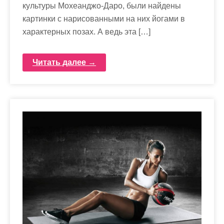
культуры Мохеанджо-Даро, были найдены
картинки с нарисованными на них йогами в
характерных позах. А ведь эта […]
Читать далее →