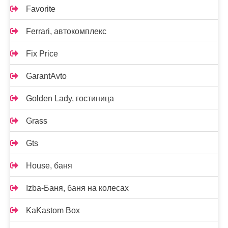
Favorite
Ferrari, автокомплекс
Fix Price
GarantAvto
Golden Lady, гостиница
Grass
Gts
House, баня
Izba-Баня, баня на колесах
KaKastom Box