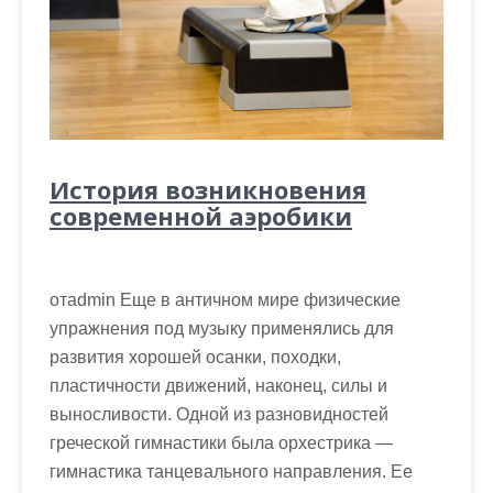
История возникновения
современной аэробики
отadmin Еще в античном мире физические
упражнения под музыку применялись для
развития хорошей осанки, походки,
пластичности движений, наконец, силы и
выносливости. Одной из разновидностей
греческой гимнастики была орхестрика —
гимнастика танцевального направления. Ее