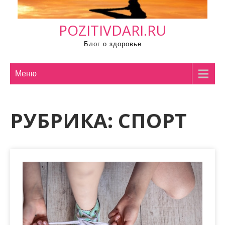
м
о
POZITIVDARI.RU
м
у
Блог о здоровье
Меню
РУБРИКА:
СПОРТ