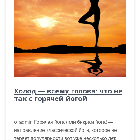
Холод — всему голова: что не
так с горячей йогой
отadmin Горячая йога (или бикрам йога) —
направление классической йоги, которое не
теряет популярности вот уже несколько лет.