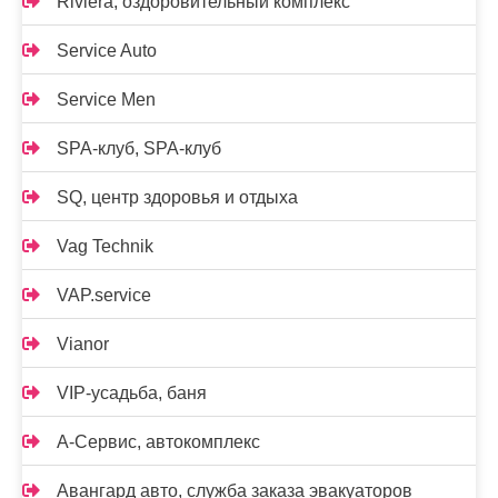
Riviera, оздоровительный комплекс
Service Auto
Service Men
SPA-клуб, SPA-клуб
SQ, центр здоровья и отдыха
Vag Technik
VAP.service
Vianor
VIP-усадьба, баня
А-Сервис, автокомплекс
Авангард авто, служба заказа эвакуаторов