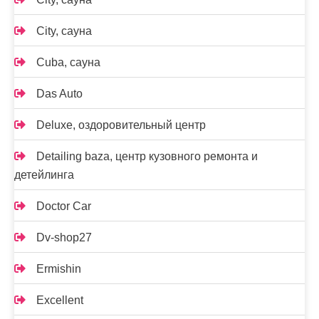
City, сауна
Cuba, сауна
Das Auto
Deluxe, оздоровительный центр
Detailing baza, центр кузовного ремонта и
детейлинга
Doctor Car
Dv-shop27
Ermishin
Excellent