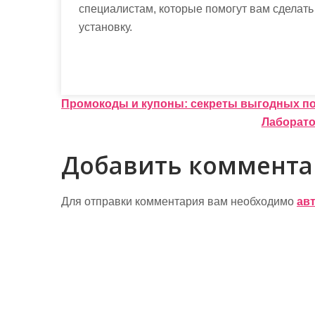
специалистам, которые помогут вам сделат
установку.
Н
Промокоды и купоны: секреты выгодных пок
Лаборато
а
в
Добавить коммент
и
г
Для отправки комментария вам необходимо
ав
а
ц
и