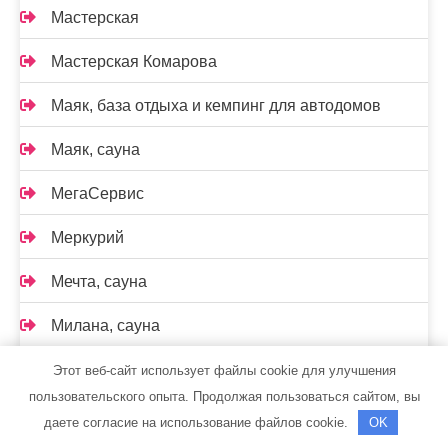
Мастерская
Мастерская Комарова
Маяк, база отдыха и кемпинг для автодомов
Маяк, сауна
МегаСервис
Меркурий
Мечта, сауна
Милана, сауна
Модуль-Сервис Плюс, автосервис
Этот веб-сайт использует файлы cookie для улучшения
пользовательского опыта. Продолжая пользоваться сайтом, вы
Мой авто, автосервис по ремонту и
даете согласие на использование файлов cookie.
OK
обслуживанию японских автомобилей