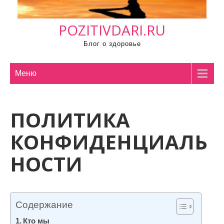
м
о
POZITIVDARI.RU
м
у
Блог о здоровье
Меню
ПОЛИТИКА
КОНФИДЕНЦИАЛЬ
НОСТИ
Содержание
Кто мы