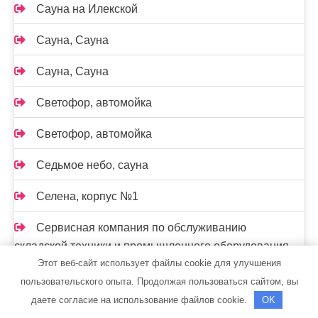
Сауна на Илекской
Сауна, Сауна
Сауна, Сауна
Светофор, автомойка
Светофор, автомойка
Седьмое небо, сауна
Селена, корпус №1
Сервисная компания по обслуживанию
складской техники и промышленного оборудования
Этот веб-сайт использует файлы cookie для улучшения
Сибгласс, торгово-производственная фирма
пользовательского опыта. Продолжая пользоваться сайтом, вы
даете согласие на использование файлов cookie.
OK
Сибирская баня на дровах, Сибирская баня на