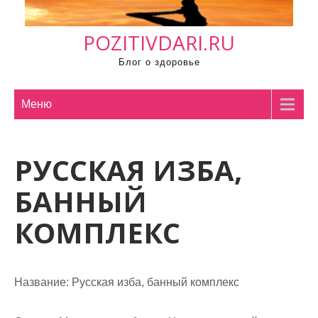
м
о
POZITIVDARI.RU
м
у
Блог о здоровье
Меню
РУССКАЯ ИЗБА,
БАННЫЙ
КОМПЛЕКС
Название:
Русская изба, банный комплекс