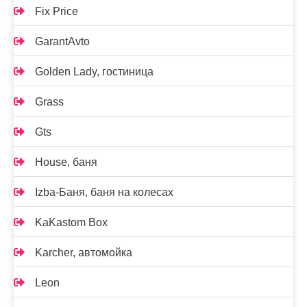
Fix Price
GarantAvto
Golden Lady, гостиница
Grass
Gts
House, баня
Izba-Баня, баня на колесах
KaKastom Box
Karcher, автомойка
Leon