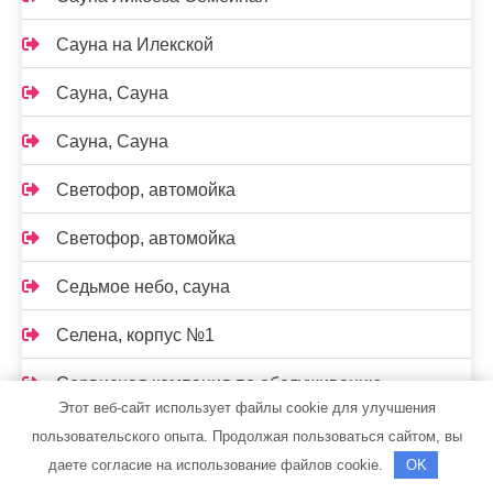
Сауна на Илекской
Сауна, Сауна
Сауна, Сауна
Светофор, автомойка
Светофор, автомойка
Седьмое небо, сауна
Селена, корпус №1
Сервисная компания по обслуживанию
Этот веб-сайт использует файлы cookie для улучшения
складской техники и промышленного оборудования
пользовательского опыта. Продолжая пользоваться сайтом, вы
Сибгласс, торгово-производственная фирма
даете согласие на использование файлов cookie.
OK