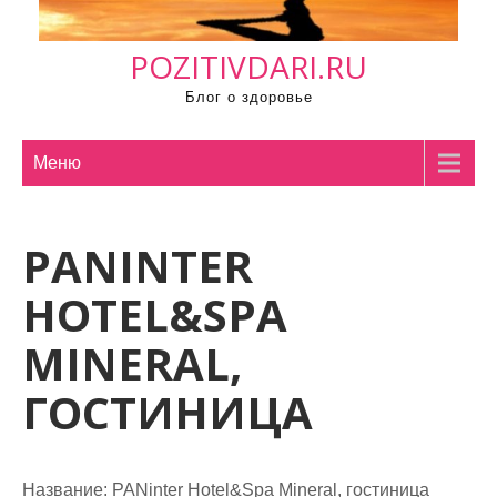
м
о
POZITIVDARI.RU
м
у
Блог о здоровье
Меню
PANINTER
HOTEL&SPA
MINERAL,
ГОСТИНИЦА
Название:
PANinter Hotel&Spa Mineral, гостиница