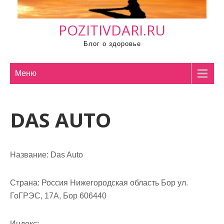
м
о
POZITIVDARI.RU
м
у
Блог о здоровье
Меню
DAS AUTO
Название:
Das Auto
Страна:
Россия Нижегородская область Бор ул.
ГоГРЭС, 17А, Бор 606440
Индекс: