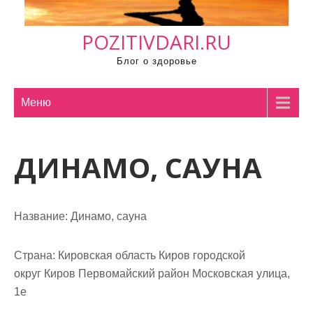
м
о
POZITIVDARI.RU
м
у
Блог о здоровье
Меню
ДИНАМО, САУНА
Название:
Динамо, сауна
Страна:
Кировская область Киров городской
округ Киров Первомайский район Московская улица,
1е