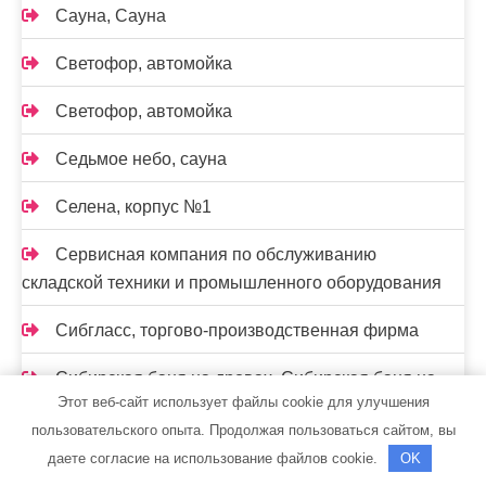
Сауна, Сауна
Светофор, автомойка
Светофор, автомойка
Седьмое небо, сауна
Селена, корпус №1
Сервисная компания по обслуживанию
складской техники и промышленного оборудования
Сибгласс, торгово-производственная фирма
Сибирская баня на дровах, Сибирская баня на
Этот веб-сайт использует файлы cookie для улучшения
дровах
пользовательского опыта. Продолжая пользоваться сайтом, вы
Сибирская баня на дровах, Сибирская баня на
даете согласие на использование файлов cookie.
OK
дровах