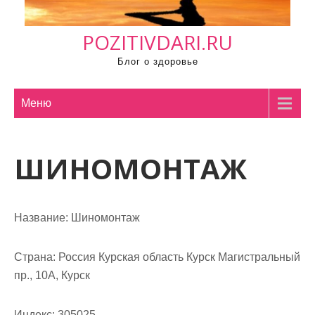
м
о
POZITIVDARI.RU
м
у
Блог о здоровье
Меню
ШИНОМОНТАЖ
Название:
Шиномонтаж
Страна:
Россия Курская область Курск Магистральный
пр., 10А, Курск
Индекс:
305025