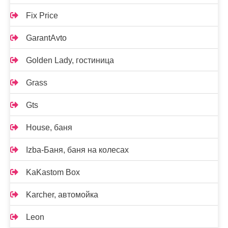
Fix Price
GarantAvto
Golden Lady, гостиница
Grass
Gts
House, баня
Izba-Баня, баня на колесах
KaKastom Box
Karcher, автомойка
Leon