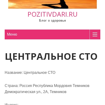
м
о
POZITIVDARI.RU
м
у
Блог о здоровье
Меню
ЦЕНТРАЛЬНОЕ СТО
Название:
Центральное СТО
Страна:
Россия Республика Мордовия Темников
Демократическая ул., 2А, Темников
Индекс: