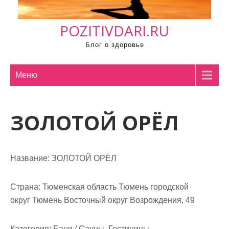
м
о
POZITIVDARI.RU
м
у
Блог о здоровье
Меню
ЗОЛОТОЙ ОРЁЛ
Название:
ЗОЛОТОЙ ОРЁЛ
Страна:
Тюменская область Тюмень городской
округ Тюмень Восточный округ Возрождения, 49
Категория:
Бани / Сауны, Гостиницы