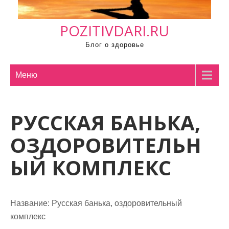
м
о
POZITIVDARI.RU
м
у
Блог о здоровье
Меню
РУССКАЯ БАНЬКА,
ОЗДОРОВИТЕЛЬН
ЫЙ КОМПЛЕКС
Название:
Русская банька, оздоровительный
комплекс