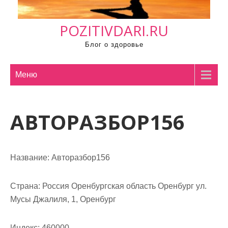
м
о
POZITIVDARI.RU
м
у
Блог о здоровье
Меню
АВТОРАЗБОР156
Название:
Авторазбор156
Страна:
Россия Оренбургская область Оренбург ул.
Мусы Джалиля, 1, Оренбург
Индекс:
460000