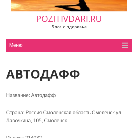
м
о
POZITIVDARI.RU
м
у
Блог о здоровье
Меню
АВТОДАФФ
Название:
Автодафф
Страна:
Россия Смоленская область Смоленск ул.
Лавочкина, 105, Смоленск
Индекс:
214032