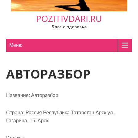
м
о
POZITIVDARI.RU
м
у
Блог о здоровье
Меню
АВТОРАЗБОР
Название:
Авторазбор
Страна:
Россия Республика Татарстан Арск ул.
Гагарина, 15, Арск
Индекс: