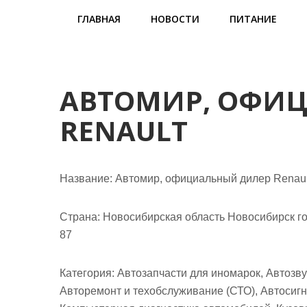
м
ГЛАВНАЯ
НОВОСТИ
ПИТАНИЕ
о
м
у
АВТОМИР, ОФИ
RENAULT
Название:
Автомир, официальный дилер Renaul
Страна:
Новосибирская область Новосибирск го
87
Категория:
Автозапчасти для иномарок, Автозву
Авторемонт и техобслуживание (СТО), Автосиг