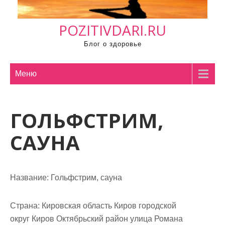
м
о
POZITIVDARI.RU
м
у
Блог о здоровье
Меню
ГОЛЬФСТРИМ,
САУНА
Название:
Гольфстрим, сауна
Страна:
Кировская область Киров городской
округ Киров Октябрьский район улица Романа