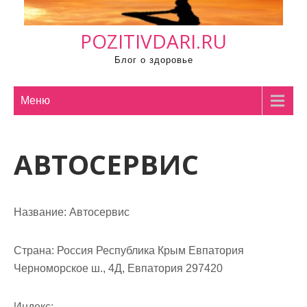
м
о
POZITIVDARI.RU
м
у
Блог о здоровье
Меню
АВТОСЕРВИС
Название:
Автосервис
Страна:
Россия Республика Крым Евпатория
Черноморское ш., 4Д, Евпатория 297420
Индекс: