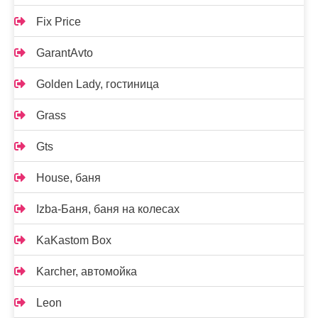
Fix Price
GarantAvto
Golden Lady, гостиница
Grass
Gts
House, баня
Izba-Баня, баня на колесах
KaKastom Box
Karcher, автомойка
Leon