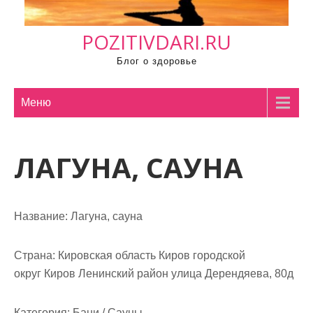
м
о
POZITIVDARI.RU
м
у
Блог о здоровье
Меню
ЛАГУНА, САУНА
Название:
Лагуна, сауна
Страна:
Кировская область Киров городской
округ Киров Ленинский район улица Дерендяева, 80д
Категория:
Бани / Сауны