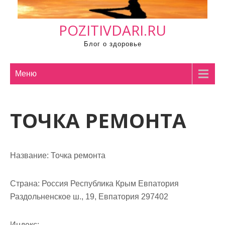
м
о
POZITIVDARI.RU
м
у
Блог о здоровье
Меню
ТОЧКА РЕМОНТА
Название:
Точка ремонта
Страна:
Россия Республика Крым Евпатория
Раздольненское ш., 19, Евпатория 297402
Индекс: