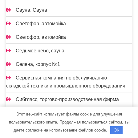
Сауна, Сауна
Светофор, автомойка
Светофор, автомойка
Седьмое небо, сауна
Селена, корпус №1
Сервисная компания по обслуживанию
складской техники и промышленного оборудования
Сибгласс, торгово-производственная фирма
Сибирская баня на дровах, Сибирская баня на
Этот веб-сайт использует файлы cookie для улучшения
дровах
пользовательского опыта. Продолжая пользоваться сайтом, вы
даете согласие на использование файлов cookie.
OK
Сибирская баня на дровах, Сибирская баня на