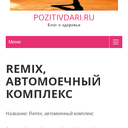
м
о
POZITIVDARI.RU
м
у
Блог о здоровье
Меню
REMIX,
АВТОМОЕЧНЫЙ
КОМПЛЕКС
Название:
Remix, автомоечный комплекс