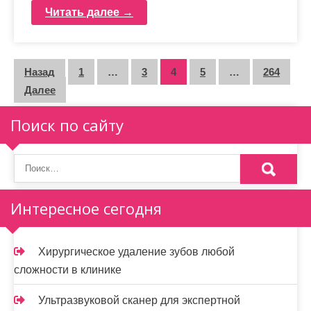
Читать далее →
П
Назад
1
…
3
4
5
…
264
Далее
а
г
Поиск по сайту
и
н
а
Интересное сегодня
ц
и
Хирургическое удаление зубов любой
сложности в клинике
я
з
Ультразвуковой сканер для экспертной