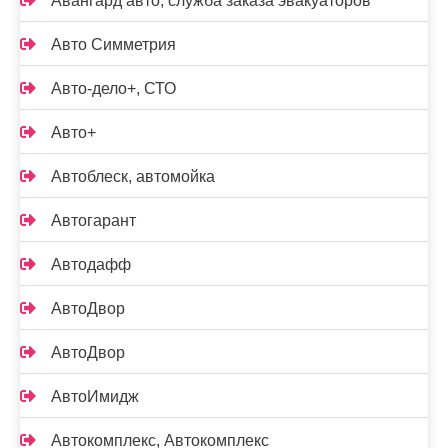
Авангард авто, служба заказа эвакуаторов
Авто Симметрия
Авто-дело+, СТО
Авто+
Автоблеск, автомойка
Автогарант
Автодафф
АвтоДвор
АвтоДвор
АвтоИмидж
Автокомплекс, Автокомплекс