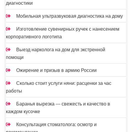
диагностики
а
п
Мобильная ультразвуковая диагностика на дому
и
Изготовление сувенирных ручек с нанесением
корпоративного логотипа
с
е
Выезд нарколога на дом для экстренной
помощи
й
Ожирение и призыв в армию России
Сколько стоит услуги няни: расценки за час
работы
Баранья вырезка — свежесть и качество в
каждом кусочке
Консультация стоматолога: осмотр и