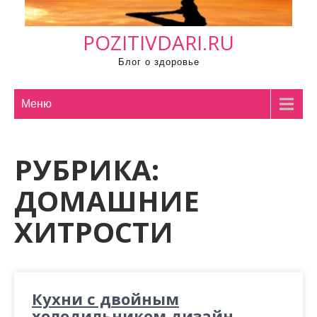
м
о
POZITIVDARI.RU
м
у
Блог о здоровье
Меню
РУБРИКА:
ДОМАШНИЕ
ХИТРОСТИ
Кухни с двойным
холодильником дизайн