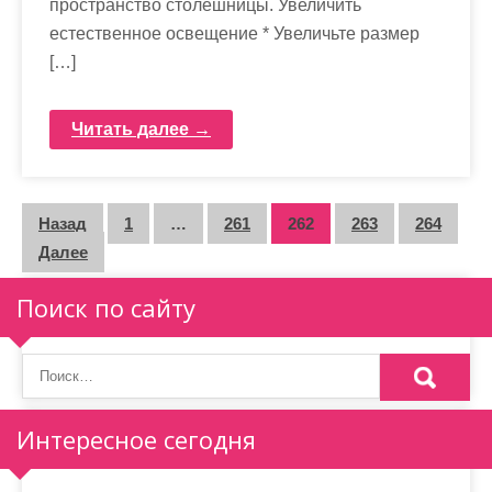
пространство столешницы. Увеличить
естественное освещение * Увеличьте размер
[…]
Читать далее →
П
Назад
1
…
261
262
263
264
Далее
а
г
Поиск по сайту
и
н
а
Интересное сегодня
ц