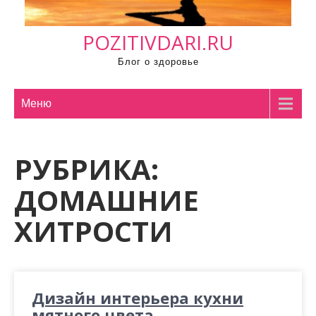
м
о
POZITIVDARI.RU
м
у
Блог о здоровье
Меню
РУБРИКА:
ДОМАШНИЕ
ХИТРОСТИ
Дизайн интерьера кухни
мятного цвета