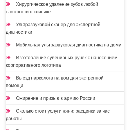
и
Хирургическое удаление зубов любой
сложности в клинике
я
з
Ультразвуковой сканер для экспертной
диагностики
а
п
Мобильная ультразвуковая диагностика на дому
и
Изготовление сувенирных ручек с нанесением
корпоративного логотипа
с
е
Выезд нарколога на дом для экстренной
помощи
й
Ожирение и призыв в армию России
Сколько стоит услуги няни: расценки за час
работы