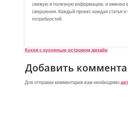
свежую и полезную информацию, и именно в
свершения. Каждый проект, каждая статья и
потребностей.
Н
Кухня с кухонным островом дизайн
а
Добавить коммент
в
и
Для отправки комментария вам необходимо
ав
г
а
ц
и