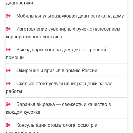
и
диагностики
я
Мобильная ультразвуковая диагностика на дому
з
Изготовление сувенирных ручек с нанесением
а
корпоративного логотипа
п
Выезд нарколога на дом для экстренной
и
помощи
с
Ожирение и призыв в армию России
е
Сколько стоит услуги няни: расценки за час
й
работы
Баранья вырезка — свежесть и качество в
каждом кусочке
Консультация стоматолога: осмотр и
рекомендации