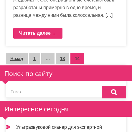
разработаны примерно в одно время, и
разница между ними была колоссальная. […]
Читать далее →
П
Назад
1
…
13
14
а
Поиск по сайту
г
и
н
Интересное сегодня
а
ц
Ультразвуковой сканер для экспертной