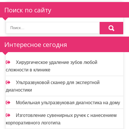
и
Поиск по сайту
я
п
о
Интересное сегодня
з
а
Хирургическое удаление зубов любой
п
сложности в клинике
и
Ультразвуковой сканер для экспертной
с
диагностики
я
Мобильная ультразвуковая диагностика на дому
м
Изготовление сувенирных ручек с нанесением
корпоративного логотипа