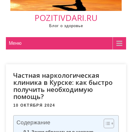
м
о
POZITIVDARI.RU
м
у
Блог о здоровье
Меню
Частная наркологическая
клиника в Курске: как быстро
получить необходимую
помощь?
10 ОКТЯБРЯ 2024
Содержание
Зачем обращаться в частную