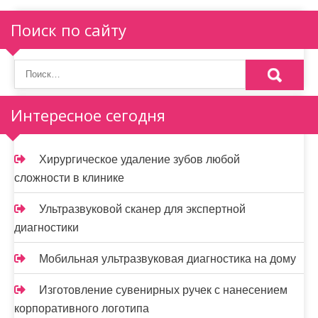
я
Поиск по сайту
п
о
з
Интересное сегодня
а
п
Хирургическое удаление зубов любой
и
сложности в клинике
с
Ультразвуковой сканер для экспертной
я
диагностики
м
Мобильная ультразвуковая диагностика на дому
Изготовление сувенирных ручек с нанесением
корпоративного логотипа