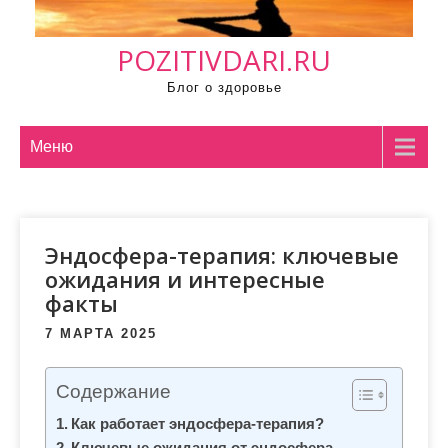
м
о
POZITIVDARI.RU
м
у
Блог о здоровье
Меню
Эндосфера-терапия: ключевые
ожидания и интересные
факты
7 МАРТА 2025
Содержание
Как работает эндосфера-терапия?
Ключевые ожидания от эндосфера-