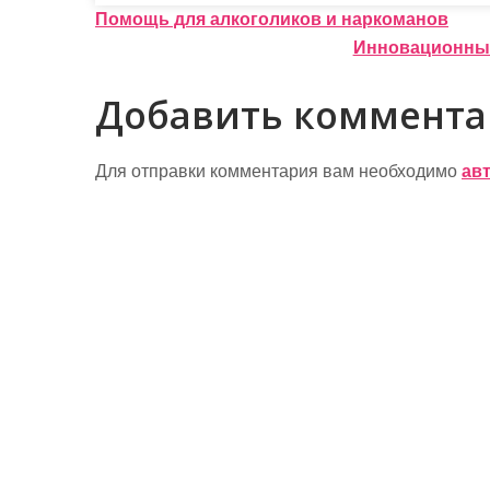
Н
Помощь для алкоголиков и наркоманов
Инновационные
а
в
Добавить коммент
и
г
Для отправки комментария вам необходимо
ав
а
ц
и
я
п
о
з