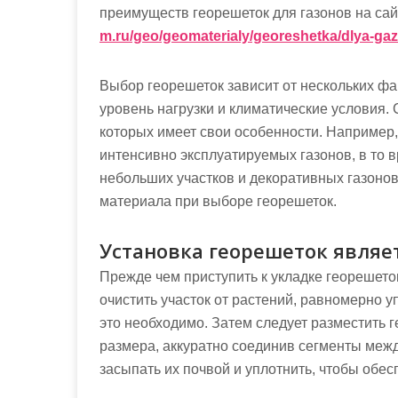
преимуществ георешеток для газонов на са
m.ru/geo/geomaterialy/georeshetka/dlya-ga
Выбор георешеток зависит от нескольких фак
уровень нагрузки и климатические условия. 
которых имеет свои особенности. Например,
интенсивно эксплуатируемых газонов, в то 
небольших участков и декоративных газонов
материала при выборе георешеток.
Установка георешеток являе
Прежде чем приступить к укладке георешето
очистить участок от растений, равномерно у
это необходимо. Затем следует разместить 
размера, аккуратно соединив сегменты межд
засыпать их почвой и уплотнить, чтобы обе