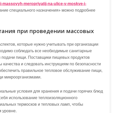
i-massovyh-meropriyatij-na-ulice-v-moskve-i-
ние специального назначения» можно подробнее
тания при проведении массовых
спектов, которые нужно учитывать при организации
обходимо соблюдать все необходимые санитарные
и подачи пищи. Поставщики пищевых продуктов
 качества и следовать инструкциям по безопасности
обеспечить правильное тепловое обслуживание пищи,
щи микроорганизмами.
иальные условия для хранения и подачи горячих блюд
 себя использование теплоизоляционного
циальных термосков и тепловых ламп, чтобы
 уровне.