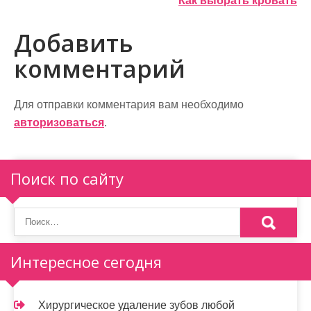
Как выбрать кровать
а
в
Добавить
и
комментарий
г
а
Для отправки комментария вам необходимо
авторизоваться
.
ц
и
Поиск по сайту
я
п
о
Интересное сегодня
з
а
Хирургическое удаление зубов любой