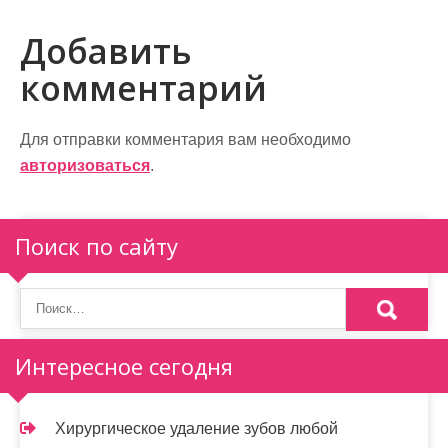
а
в
Добавить
и
комментарий
г
а
Для отправки комментария вам необходимо
авторизоваться
.
ц
и
Поиск по сайту
я
п
о
Интересное сегодня
з
а
Хирургическое удаление зубов любой