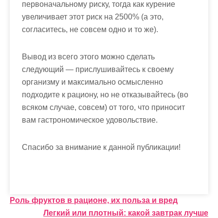
первоначальному риску, тогда как курение
увеличивает этот риск на 2500% (а это,
согласитесь, не совсем одно и то же).
Вывод из всего этого можно сделать
следующий — прислушивайтесь к своему
организму и максимально осмысленно
подходите к рациону, но не отказывайтесь (во
всяком случае, совсем) от того, что приносит
вам гастрономическое удовольствие.
Спасибо за внимание к данной публикации!
Н
Роль фруктов в рационе, их польза и вред
Легкий или плотный: какой завтрак лучше