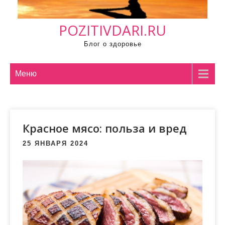
м
о
POZITIVDARI.RU
м
у
Блог о здоровье
Меню
Красное мясо: польза и вред
25 ЯНВАРЯ 2024