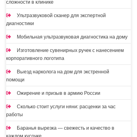
п
сложности в клинике
и
Ультразвуковой сканер для экспертной
с
диагностики
я
Мобильная ультразвуковая диагностика на дому
м
Изготовление сувенирных ручек с нанесением
корпоративного логотипа
Выезд нарколога на дом для экстренной
помощи
Ожирение и призыв в армию России
Сколько стоит услуги няни: расценки за час
работы
Баранья вырезка — свежесть и качество в
каждом кусочке