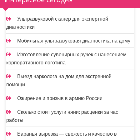
а
п
Ультразвуковой сканер для экспертной
и
диагностики
с
Мобильная ультразвуковая диагностика на дому
я
Изготовление сувенирных ручек с нанесением
м
корпоративного логотипа
Выезд нарколога на дом для экстренной
помощи
Ожирение и призыв в армию России
Сколько стоит услуги няни: расценки за час
работы
Баранья вырезка — свежесть и качество в