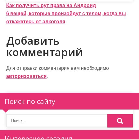
Н
Как получить рут права на Андроид
6 вещей, которые произойдут с телом, когда вы
а
откажетесь от алкоголя
в
Добавить
и
комментарий
г
а
Для отправки комментария вам необходимо
ц
авторизоваться
.
и
я
Поиск по сайту
п
о
з
Интересное сегодня