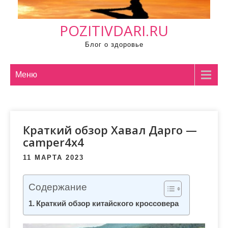
м
о
POZITIVDARI.RU
м
у
Блог о здоровье
Меню
Краткий обзор Хавал Дарго —
camper4x4
11 МАРТА 2023
Содержание
Краткий обзор китайского кроссовера