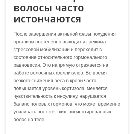
волосы часто
истончаются
После завершения активной фазы похудения
организм постепенно выходит из режима
стрессовой мобилизации и переходит в
состояние относительного гормонального
равновесия. Это напрямую отражается на
работе волосяных фолликулов. Во время
резкого снижения веса в крови часто
повышается уровень кортизола, меняется
чувствительность к инсулину, нарушается
баланс половых гормонов, что может временно
усиливать рост жёстких, пигментированных
волос на теле.