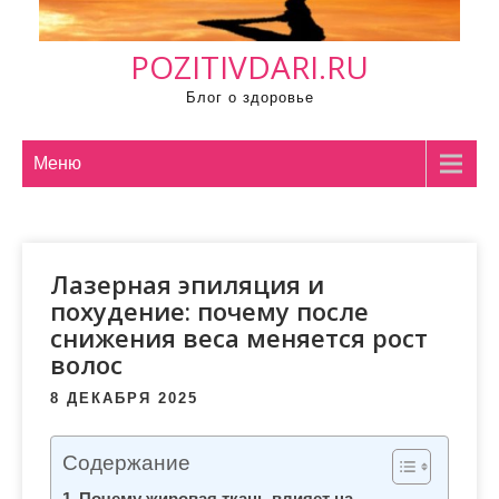
м
о
POZITIVDARI.RU
м
у
Блог о здоровье
Меню
Лазерная эпиляция и
похудение: почему после
снижения веса меняется рост
волос
8 ДЕКАБРЯ 2025
Содержание
Почему жировая ткань влияет на