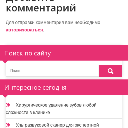
комментарий
г
а
Для отправки комментария вам необходимо
ц
авторизоваться
.
и
я
Поиск по сайту
п
о
з
Интересное сегодня
а
п
Хирургическое удаление зубов любой
и
сложности в клинике
с
Ультразвуковой сканер для экспертной