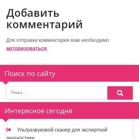
и
Добавить
г
комментарий
а
ц
Для отправки комментария вам необходимо
и
авторизоваться
.
я
п
Поиск по сайту
о
з
а
Интересное сегодня
п
и
Ультразвуковой сканер для экспертной
диагностики