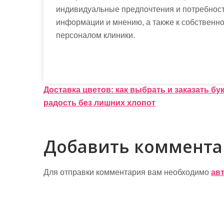
индивидуальные предпочтения и потребност
информации и мнению, а также к собственн
персоналом клиники.
Н
Доставка цветов: как выбрать и заказать б
радость без лишних хлопот
а
в
Добавить коммент
и
г
Для отправки комментария вам необходимо
ав
а
ц
и