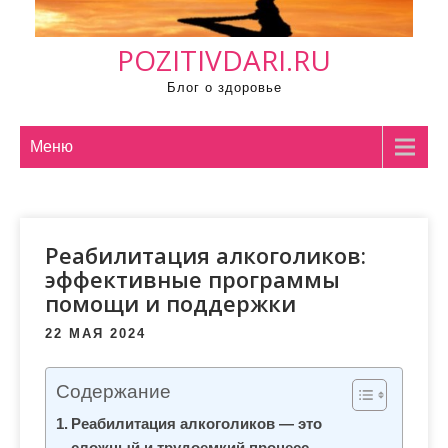
м
о
POZITIVDARI.RU
м
у
Блог о здоровье
Меню
Реабилитация алкоголиков:
эффективные программы
помощи и поддержки
22 МАЯ 2024
Содержание
Реабилитация алкоголиков — это
сложный и трудоемкий процесс