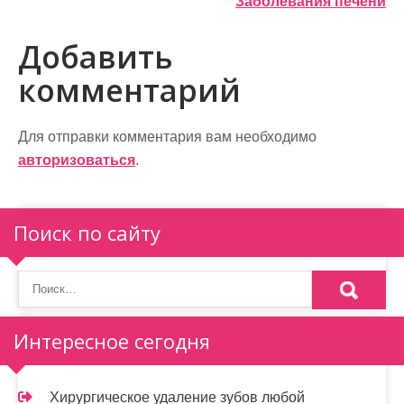
Заболевания печени
в
Добавить
и
комментарий
г
а
Для отправки комментария вам необходимо
ц
авторизоваться
.
и
я
Поиск по сайту
п
о
з
Интересное сегодня
а
п
Хирургическое удаление зубов любой