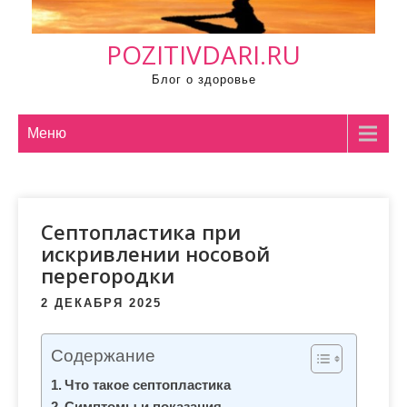
м
о
POZITIVDARI.RU
м
у
Блог о здоровье
Меню
Септопластика при
искривлении носовой
перегородки
2 ДЕКАБРЯ 2025
Содержание
Что такое септопластика
Симптомы и показания