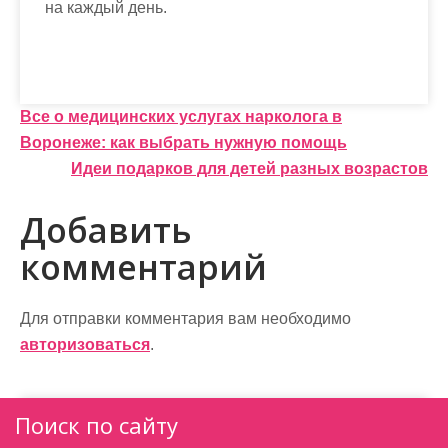
на каждый день.
Н
Все о медицинских услугах нарколога в
Воронеже: как выбрать нужную помощь
а
Идеи подарков для детей разных возрастов
в
Добавить
и
комментарий
г
а
Для отправки комментария вам необходимо
ц
авторизоваться
.
и
я
Поиск по сайту