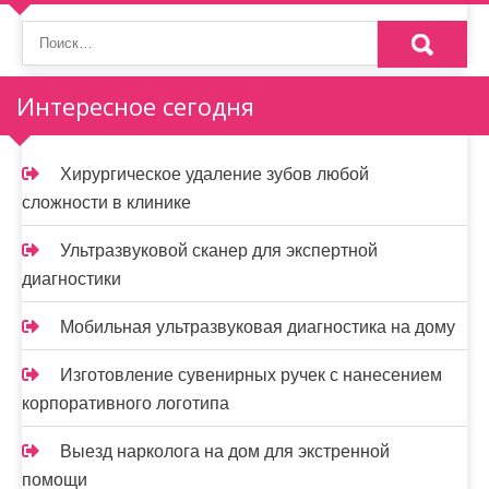
п
о
з
Интересное сегодня
а
п
Хирургическое удаление зубов любой
и
сложности в клинике
с
Ультразвуковой сканер для экспертной
я
диагностики
м
Мобильная ультразвуковая диагностика на дому
Изготовление сувенирных ручек с нанесением
корпоративного логотипа
Выезд нарколога на дом для экстренной
помощи