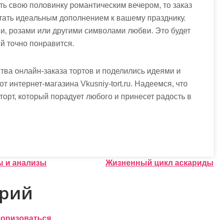
ить свою половинку романтическим вечером, то заказ
ать идеальным дополнением к вашему празднику.
и, розами или другими символами любви. Это будет
 точно понравится.
ва онлайн-заказа тортов и поделились идеями и
т интернет-магазина Vkusniy-tort.ru. Надеемся, что
орт, который порадует любого и принесет радость в
ы и анализы
Жизненный цикл аскариды
арий
торизоваться
.