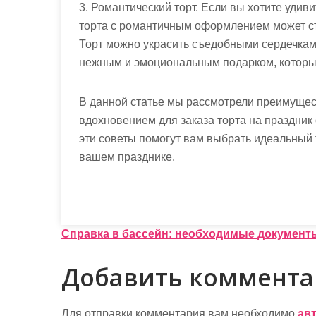
3. Романтический торт. Если вы хотите удив
торта с романтичным оформлением может ст
Торт можно украсить съедобными сердечкам
нежным и эмоциональным подарком, который
В данной статье мы рассмотрели преимущест
вдохновением для заказа торта на праздник о
эти советы помогут вам выбрать идеальный т
вашем празднике.
Н
Справка в бассейн: необходимые документ
а
Добавить коммент
в
и
Для отправки комментария вам необходимо
ав