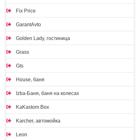
Fix Price
GarantAvto
Golden Lady, гостиница
Grass
Gts
House, баня
Izba-Баня, баня на колесах
KaKastom Box
Karcher, автомойка
Leon