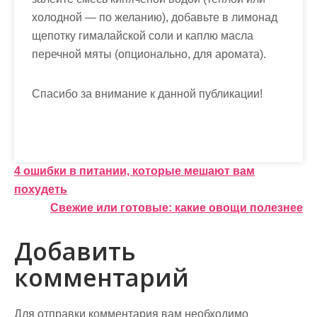
холодной — по желанию), добавьте в лимонад
щепотку гималайской соли и каплю масла
перечной мяты (опционально, для аромата).
Спасибо за внимание к данной публикации!
Н
4 ошибки в питании, которые мешают вам
похудеть
а
Свежие или готовые: какие овощи полезнее
в
Добавить
и
комментарий
г
а
Для отправки комментария вам необходимо