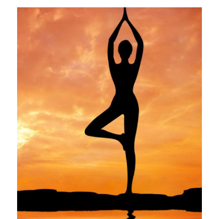
П
р
о
м
о
т
а
т
ь
к
с
о
д
е
р
ж
и