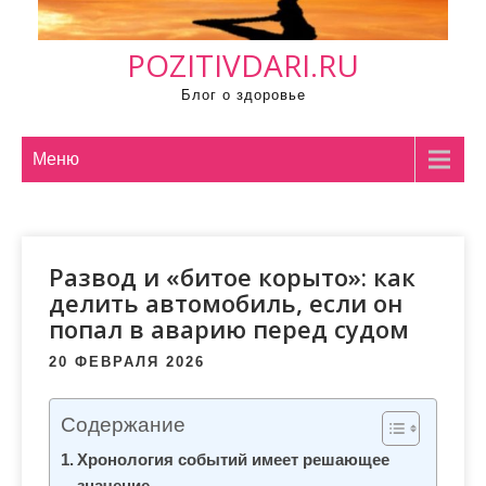
м
о
POZITIVDARI.RU
м
у
Блог о здоровье
Меню
Развод и «битое корыто»: как
делить автомобиль, если он
попал в аварию перед судом
20 ФЕВРАЛЯ 2026
Содержание
Хронология событий имеет решающее
значение