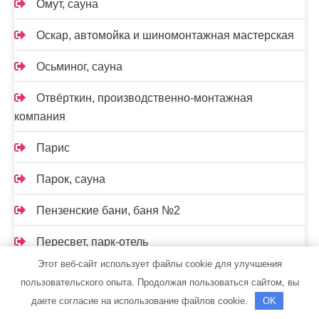
Омут, сауна
Оскар, автомойка и шиномонтажная мастерская
Осьминог, сауна
Отвёрткин, производственно-монтажная
компания
Парис
Парок, сауна
Пензенские бани, баня №2
Пересвет, парк-отель
Этот веб-сайт использует файлы cookie для улучшения
Перестройка, сауна
пользовательского опыта. Продолжая пользоваться сайтом, вы
даете согласие на использование файлов cookie.
OK
Персона Стиль, спортивно-оздоровительный