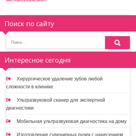
ц
и
Поиск по сайту
я
п
о
Интересное сегодня
з
а
Хирургическое удаление зубов любой
п
сложности в клинике
и
Ультразвуковой сканер для экспертной
с
диагностики
я
Мобильная ультразвуковая диагностика на дому
м
Изготовление сувенирных ручек с нанесением