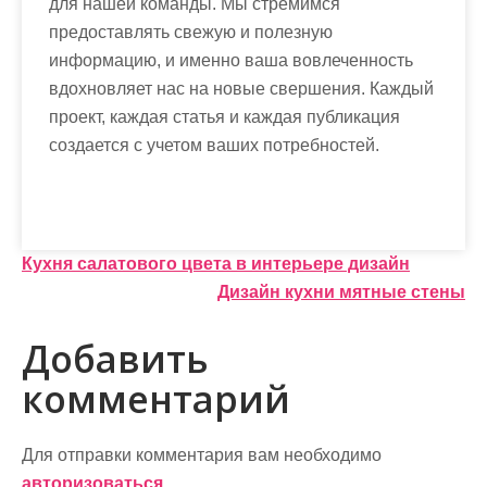
для нашей команды. Мы стремимся
предоставлять свежую и полезную
информацию, и именно ваша вовлеченность
вдохновляет нас на новые свершения. Каждый
проект, каждая статья и каждая публикация
создается с учетом ваших потребностей.
Н
Кухня салатового цвета в интерьере дизайн
Дизайн кухни мятные стены
а
в
Добавить
и
комментарий
г
а
Для отправки комментария вам необходимо
авторизоваться
.