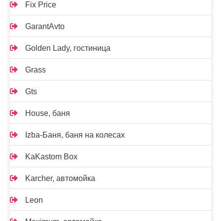
Fix Price
GarantAvto
Golden Lady, гостиница
Grass
Gts
House, баня
Izba-Баня, баня на колесах
KaKastom Box
Karcher, автомойка
Leon