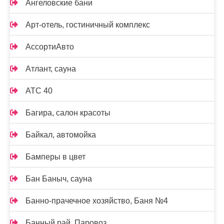
Ангеловские бани
Арт-отель, гостиничный комплекс
АссортиАвто
Атлант, сауна
АТС 40
Багира, салон красоты
Байкал, автомойка
Бамперы в цвет
Бан Баныч, сауна
Банно-прачечное хозяйство, Баня №4
Банный рай, Паровоз