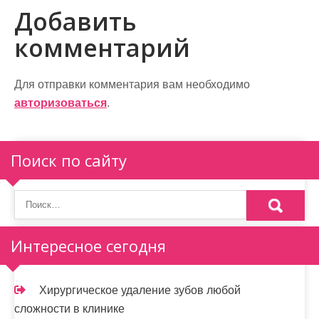
в
Добавить
и
комментарий
г
а
Для отправки комментария вам необходимо
авторизоваться
.
ц
и
Поиск по сайту
я
п
о
Интересное сегодня
з
а
Хирургическое удаление зубов любой
п
сложности в клинике