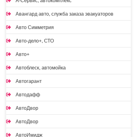
А-Сервис, автокомплекс
Авангард авто, служба заказа эвакуаторов
Авто Симметрия
Авто-дело+, СТО
Авто+
Автоблеск, автомойка
Автогарант
Автодафф
АвтоДвор
АвтоДвор
АвтоИмидж