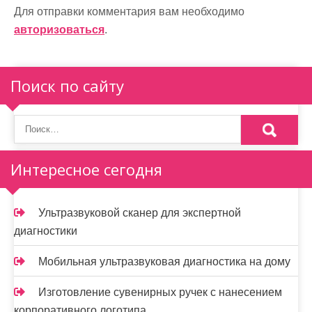
а
Для отправки комментария вам необходимо
авторизоваться
.
ц
и
Поиск по сайту
я
п
о
Интересное сегодня
з
а
Ультразвуковой сканер для экспертной
п
диагностики
и
Мобильная ультразвуковая диагностика на дому
с
Изготовление сувенирных ручек с нанесением
я
корпоративного логотипа