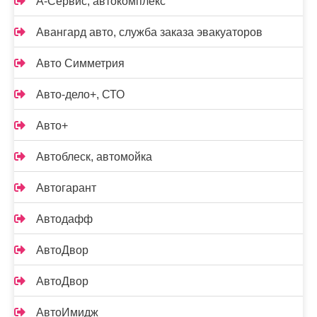
А-Сервис, автокомплекс
Авангард авто, служба заказа эвакуаторов
Авто Симметрия
Авто-дело+, СТО
Авто+
Автоблеск, автомойка
Автогарант
Автодафф
АвтоДвор
АвтоДвор
АвтоИмидж