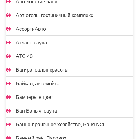
Ангеловские бани
Арт-отель, гостиничный комплекс
АссортиАвто
Атлант, сауна
АТС 40
Багира, салон красоты
Байкал, автомойка
Бамперы в цвет
Бан Баныч, сауна
Банно-прачечное хозяйство, Баня №4
Банный рай, Паровоз