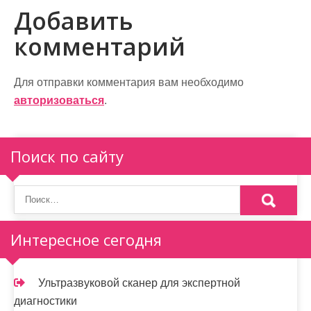
в
Добавить
и
комментарий
г
а
Для отправки комментария вам необходимо
авторизоваться
.
ц
и
Поиск по сайту
я
п
о
Интересное сегодня
з
а
Ультразвуковой сканер для экспертной
п
диагностики