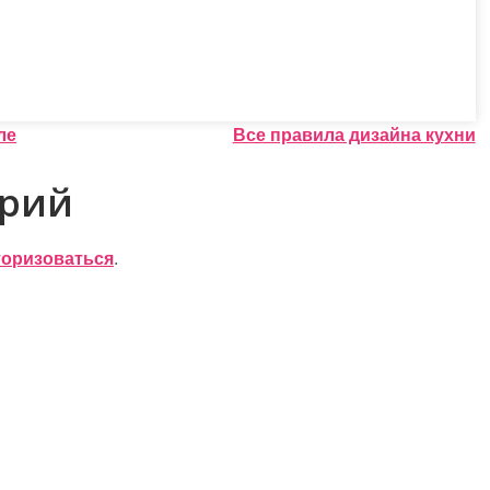
ле
Все правила дизайна кухни
арий
торизоваться
.