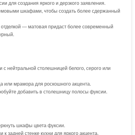
ии для создания яркого и дерзкого заявления.
ремовыми шкафами, чтобы создать более сдержанный
 отделкой — матовая придаст более современный
урный.
 с нейтральной столешницей белого, серого или
ца или мрамора для роскошного акцента.
робуйте добавить в столешницу полосы фуксии.
еркнуть шкафы цвета фуксии.
 к задней стенке кухни для яркого акцента.