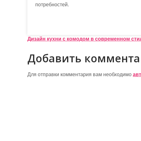
потребностей.
Н
Дизайн кухни с комодом в современном сти
а
Добавить коммент
в
и
Для отправки комментария вам необходимо
ав
г
а
ц
и
я