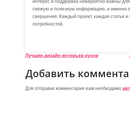
интерес и поддержка невероятно важны дл
свежую и полезную информацию, и именно в
свершения. Каждый проект, каждая статья и
потребностей.
Н
Лучшие дизайн интерьер кухни
а
Добавить коммент
в
и
Для отправки комментария вам необходимо
ав
г
а
ц