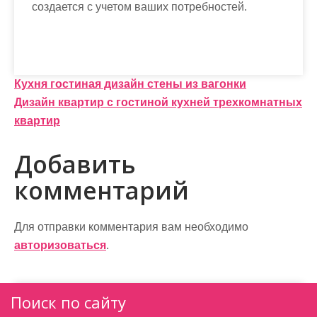
создается с учетом ваших потребностей.
Н
Кухня гостиная дизайн стены из вагонки
Дизайн квартир с гостиной кухней трехкомнатных
а
квартир
в
Добавить
и
комментарий
г
а
Для отправки комментария вам необходимо
ц
авторизоваться
.
и
я
Поиск по сайту