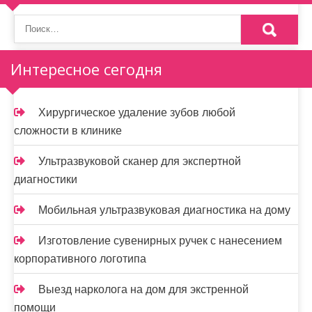
п
о
з
Интересное сегодня
а
п
Хирургическое удаление зубов любой
и
сложности в клинике
с
Ультразвуковой сканер для экспертной
я
диагностики
м
Мобильная ультразвуковая диагностика на дому
Изготовление сувенирных ручек с нанесением
корпоративного логотипа
Выезд нарколога на дом для экстренной
помощи